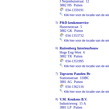
J Neijenhuisstraat 12
3882 HS Putten
034-1359191
Klik hier voor de locatie van de wi
5)
P&D keukenservice
Huzernestraat 5
3882 GK Putten
034-1353732
Klik hier voor de locatie van de wi
6)
Ruitenberg Interieurbouw
Hoge Eng-West 6
3882 TR Putten
034-1351995
Klik hier voor de locatie van de wi
7)
Topvorm Panelen Bv
Stationsstraat 110BC
3881 AG Putten
034-1362116
Klik hier voor de locatie van de wi
8)
V.M. Keukens B.V.
Industrieweg 15 A
3881 LP Putten