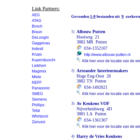
Link Partners:
AEG
Gevonden
1-9
bestanden uit
9
zoekresu
ATAG
Bosch
1)
Albouw Putten
Braun
Hooiweg 21
DeLonghi
3882 MR Putten
Gaggenau
034-1352107
Indesit
Krups
http://www.albouw-putten.nl
Kupersbuschi
Klik hier voor de locatie van de wi
Liebherr
2)
Arteander Interieurmakers
Magimix
Hoge Eng-Oost 26
Miele
3882 TN Putten
NEFF
034-1492021
Panasonic
SMEG
Klik hier voor de locatie van de wi
Siemens
3)
Av Keukens VOF
Phillips
Nijverheidsweg 4D
Tefal
3881 LA Putten
Whirlpool
034-1361307
Zanussi
Klik hier voor de locatie van de wi
4)
Harry de Vries Keukens