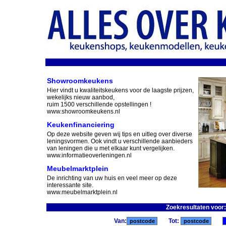
Showroomkeukens
Hier vindt u kwaliteitskeukens voor de laagste prijzen,
wekelijks nieuw aanbod,
ruim 1500 verschillende opstellingen !
www.showroomkeukens.nl
Keukenfinanciering
Op deze website geven wij tips en uitleg over diverse
leningsvormen. Ook vindt u verschillende aanbieders
van leningen die u met elkaar kunt vergelijken.
www.informatieoverleningen.nl
Meubelmarktplein
De inrichting van uw huis en veel meer op deze
interessante site.
www.meubelmarktplein.nl
Zoekresultaten voor
Van:
Tot: