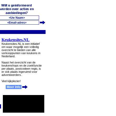
Keukensites.NL
Keukensites.NL is een initiatief
om waar mogelijk een volledig
overzicht te bieden van alle
verkooppunten van keukens in
Nederland.
Naast het overzicht van de
keukenshops en de zoekfunctie
per plaats, postcodeen regio, is
er ook plaats ingeruimd voor
adverteeerders.
Veel kijkplezier!
Meer Info