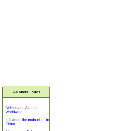
All About ...Sites
Airlines and Airports
Worldwide
Info about the main-cities in
China