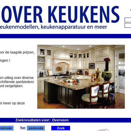
oor de laagste prijzen,
ingen !
en uitleg over diverse
schillende aanbieders
nt vergelijken.
eel meer op deze
Zoekresultaten voor: Overveen
Tot: