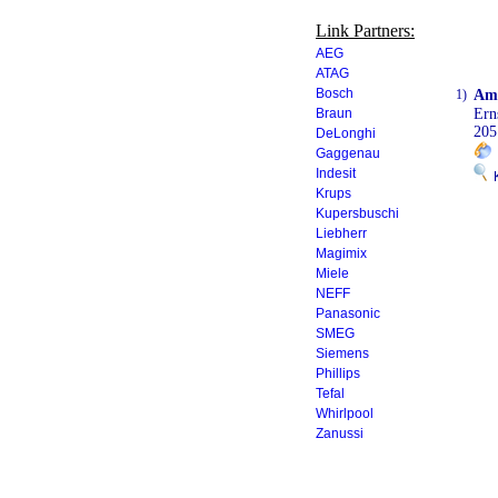
Link Partners:
AEG
ATAG
Bosch
1)
Ams
Braun
Ern
205
DeLonghi
Gaggenau
Indesit
K
Krups
Kupersbuschi
Liebherr
Magimix
Miele
NEFF
Panasonic
SMEG
Siemens
Phillips
Tefal
Whirlpool
Zanussi