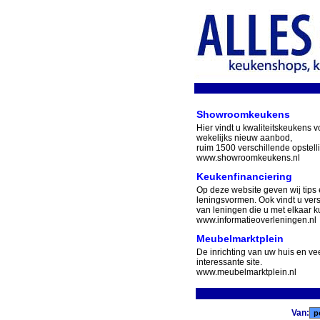
Showroomkeukens
Hier vindt u kwaliteitskeukens v
wekelijks nieuw aanbod,
ruim 1500 verschillende opstell
www.showroomkeukens.nl
Keukenfinanciering
Op deze website geven wij tips 
leningsvormen. Ook vindt u ver
van leningen die u met elkaar ku
www.informatieoverleningen.nl
Meubelmarktplein
De inrichting van uw huis en v
interessante site.
www.meubelmarktplein.nl
Van: