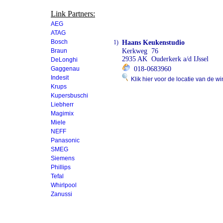
Link Partners:
AEG
ATAG
Bosch
1)
Haans Keukenstudio
Braun
Kerkweg 76
2935 AK Ouderkerk a/d IJssel
DeLonghi
Gaggenau
018-0683960
Indesit
Klik hier voor de locatie van de wi
Krups
Kupersbuschi
Liebherr
Magimix
Miele
NEFF
Panasonic
SMEG
Siemens
Phillips
Tefal
Whirlpool
Zanussi