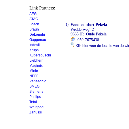
Link Partners:
AEG
ATAG
Bosch
1)
Wooncomfort Pekela
Braun
Wedderweg 2
9665 JR Oude Pekela
DeLonghi
Gaggenau
059-7675438
Indesit
Klik hier voor de locatie van de wi
Krups
Kupersbuschi
Liebherr
Magimix
Miele
NEFF
Panasonic
SMEG
Siemens
Phillips
Tefal
Whirlpool
Zanussi