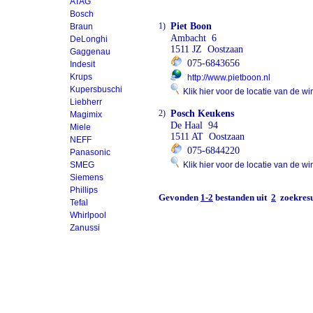
ATAG
Bosch
1)
Piet Boon
Braun
Ambacht 6
DeLonghi
1511 JZ Oostzaan
Gaggenau
075-6843656
Indesit
Krups
http://www.pietboon.nl
Kupersbuschi
Klik hier voor de locatie van de wi
Liebherr
2)
Posch Keukens
Magimix
De Haal 94
Miele
1511 AT Oostzaan
NEFF
075-6844220
Panasonic
SMEG
Klik hier voor de locatie van de wi
Siemens
Phillips
Gevonden
1-2
bestanden uit
2
zoekresu
Tefal
Whirlpool
Zanussi