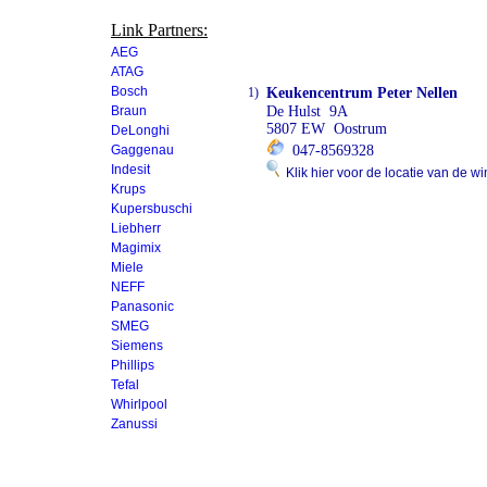
Link Partners:
AEG
ATAG
Bosch
1)
Keukencentrum Peter Nellen
Braun
De Hulst 9A
5807 EW Oostrum
DeLonghi
Gaggenau
047-8569328
Indesit
Klik hier voor de locatie van de wi
Krups
Kupersbuschi
Liebherr
Magimix
Miele
NEFF
Panasonic
SMEG
Siemens
Phillips
Tefal
Whirlpool
Zanussi