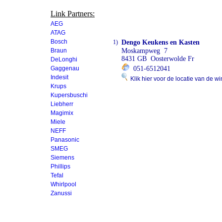
Link Partners:
AEG
ATAG
Bosch
1)
Dengo Keukens en Kasten
Braun
Moskampweg 7
8431 GB Oosterwolde Fr
DeLonghi
Gaggenau
051-6512041
Indesit
Klik hier voor de locatie van de wi
Krups
Kupersbuschi
Liebherr
Magimix
Miele
NEFF
Panasonic
SMEG
Siemens
Phillips
Tefal
Whirlpool
Zanussi