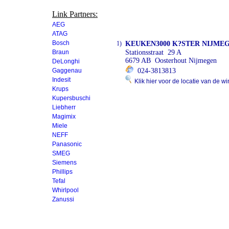
Link Partners:
AEG
ATAG
Bosch
1)
KEUKEN3000 K?STER NIJME
Braun
Stationsstraat 29 A
6679 AB Oosterhout Nijmegen
DeLonghi
Gaggenau
024-3813813
Indesit
Klik hier voor de locatie van de wi
Krups
Kupersbuschi
Liebherr
Magimix
Miele
NEFF
Panasonic
SMEG
Siemens
Phillips
Tefal
Whirlpool
Zanussi