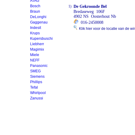
ATAG
Bosch
1)
De Gekroonde Bel
Braun
Bredaseweg 106F
4902 NS Oosterhout Nb
DeLonghi
Gaggenau
016-2450008
Indesit
Klik hier voor de locatie van de wi
Krups
Kupersbuschi
Liebherr
Magimix
Miele
NEFF
Panasonic
SMEG
Siemens
Phillips
Tefal
Whirlpool
Zanussi