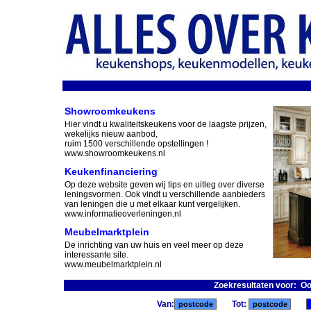
Showroomkeukens
Hier vindt u kwaliteitskeukens voor de laagste prijzen,
wekelijks nieuw aanbod,
ruim 1500 verschillende opstellingen !
www.showroomkeukens.nl
Keukenfinanciering
Op deze website geven wij tips en uitleg over diverse
leningsvormen. Ook vindt u verschillende aanbieders
van leningen die u met elkaar kunt vergelijken.
www.informatieoverleningen.nl
Meubelmarktplein
De inrichting van uw huis en veel meer op deze
interessante site.
www.meubelmarktplein.nl
Zoekresultaten voor: O
Van:
Tot: