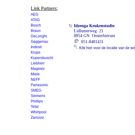
Link Partners:
AEG
ATAG
Bosch
1)
Idzenga Keukenstudio
Braun
Lidlumerweg 21
8854 GN Oosterbierum
DeLonghi
Gaggenau
051-8481431
Indesit
Klik hier voor de locatie van de wi
Krups
Kupersbuschi
Liebherr
Magimix
Miele
NEFF
Panasonic
SMEG
Siemens
Phillips
Tefal
Whirlpool
Zanussi