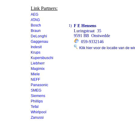
Link Partners:
AEG
ATAG
Bosch
1)
F E Hensens
Braun
Luringstraat 35
9591 BB Onstwedde
DeLonghi
Gaggenau
059-9332146
Indesit
Klik hier voor de locatie van de wi
Krups
Kupersbuschi
Liebherr
Magimix
Miele
NEFF
Panasonic
SMEG
Siemens
Phillips
Tefal
Whirlpool
Zanussi