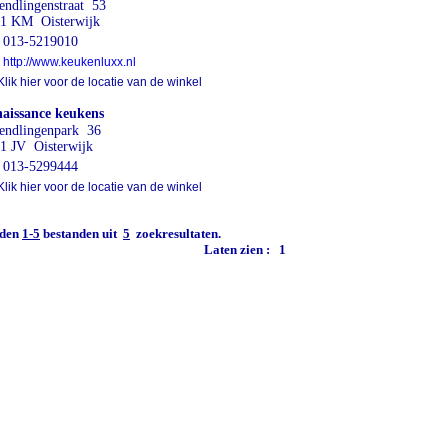
endlingenstraat 53
1 KM Oisterwijk
013-5219010
http://www.keukenluxx.nl
lik hier voor de locatie van de winkel
aissance keukens
endlingenpark 36
1 JV Oisterwijk
013-5299444
lik hier voor de locatie van de winkel
den
1-5
bestanden uit
5
zoekresultaten.
Laten zien :
1