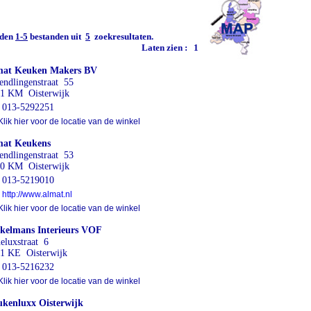
den
1-5
bestanden uit
5
zoekresultaten.
Laten zien :
1
mat Keuken Makers BV
endlingenstraat 55
1 KM Oisterwijk
013-5292251
lik hier voor de locatie van de winkel
mat Keukens
endlingenstraat 53
0 KM Oisterwijk
013-5219010
http://www.almat.nl
lik hier voor de locatie van de winkel
kelmans Interieurs VOF
eluxstraat 6
1 KE Oisterwijk
013-5216232
lik hier voor de locatie van de winkel
kenluxx Oisterwijk