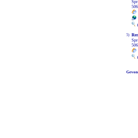
Spr
506
K
5)
Ren
Spr
506
K
Gevon