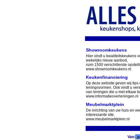
Showroomkeukens
Hier vindt u kwaliteitskeukens v
wekelijks nieuw aanbod,
ruim 1500 verschillende opstell
www.showroomkeukens.nl
Keukenfinanciering
Op deze website geven wij tips 
leningsvormen. Ook vindt u ver
van leningen die u met elkaar ku
www.informatieoverleningen.nl
Meubelmarktplein
De inrichting van uw huis en v
interessante site.
www.meubelmarktplein.nl
Van: