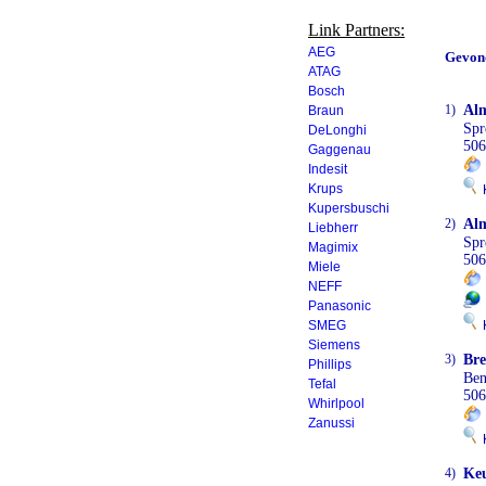
Link Partners:
AEG
Gevon
ATAG
Bosch
1)
Al
Braun
Spr
DeLonghi
506
Gaggenau
Indesit
Krups
K
Kupersbuschi
2)
Al
Liebherr
Spr
Magimix
506
Miele
NEFF
Panasonic
SMEG
K
Siemens
3)
Bre
Phillips
Ben
Tefal
506
Whirlpool
Zanussi
K
4)
Keu