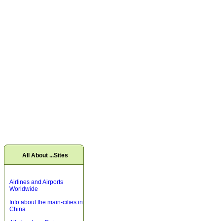
All About ...Sites
Airlines and Airports
Worldwide
Info about the main-cities in
China