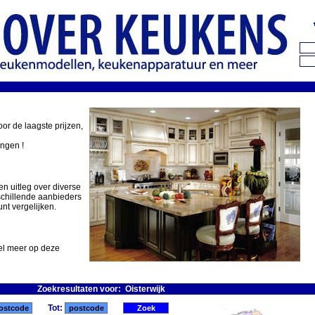
oor de laagste prijzen,
ingen !
en uitleg over diverse
schillende aanbieders
nt vergelijken.
eel meer op deze
Zoekresultaten voor: Oisterwijk
Tot: