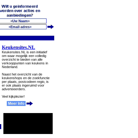
Keukensites.NL
Keukensites.NL is een initiatief
om waar mogelijk een volledig
overzicht te bieden van alle
verkooppunten van keukens in
Nederland.
Naast het overzicht van de
keukenshops en de zoekfunctie
per plaats, postcodeen regio, is
er ook plaats ingeruimd voor
adverteeerders.
Veel kijkplezier!
Meer Info