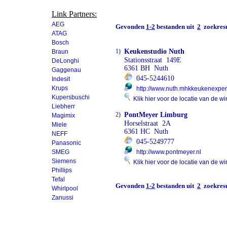
Link Partners:
AEG
Gevonden
1-2
bestanden uit
2
zoekresu
ATAG
Bosch
1)
Keukenstudio Nuth
Braun
Stationsstraat 149E
DeLonghi
6361 BH Nuth
Gaggenau
045-5244610
Indesit
Krups
http://www.nuth.mhkkeukenexpert
Kupersbuschi
Klik hier voor de locatie van de wi
Liebherr
2)
PontMeyer Limburg
Magimix
Horselstraat 2A
Miele
6361 HC Nuth
NEFF
045-5249777
Panasonic
SMEG
http://www.pontmeyer.nl
Siemens
Klik hier voor de locatie van de wi
Phillips
Tefal
Gevonden
1-2
bestanden uit
2
zoekresu
Whirlpool
Zanussi