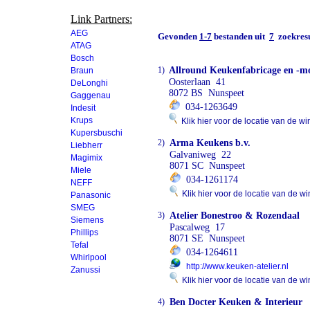
Link Partners:
AEG
Gevonden
1-7
bestanden uit
7
zoekresu
ATAG
Bosch
1)
Allround Keukenfabricage en -m
Braun
Oosterlaan 41
DeLonghi
8072 BS Nunspeet
Gaggenau
034-1263649
Indesit
Krups
Klik hier voor de locatie van de wi
Kupersbuschi
2)
Arma Keukens b.v.
Liebherr
Galvaniweg 22
Magimix
8071 SC Nunspeet
Miele
034-1261174
NEFF
Klik hier voor de locatie van de wi
Panasonic
SMEG
3)
Atelier Bonestroo & Rozendaal
Siemens
Pascalweg 17
Phillips
8071 SE Nunspeet
Tefal
034-1264611
Whirlpool
http://www.keuken-atelier.nl
Zanussi
Klik hier voor de locatie van de wi
4)
Ben Docter Keuken & Interieur