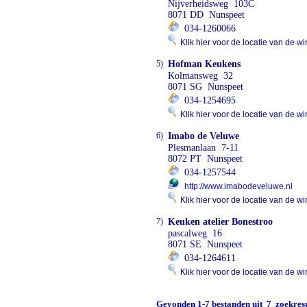
Nijverheidsweg 103C
8071 DD Nunspeet
034-1260066
Klik hier voor de locatie van de wi
5)
Hofman Keukens
Kolmansweg 32
8071 SG Nunspeet
034-1254695
Klik hier voor de locatie van de wi
6)
Imabo de Veluwe
Plesmanlaan 7-11
8072 PT Nunspeet
034-1257544
http://www.imabodeveluwe.nl
Klik hier voor de locatie van de wi
7)
Keuken atelier Bonestroo
pascalweg 16
8071 SE Nunspeet
034-1264611
Klik hier voor de locatie van de wi
Gevonden
1-7
bestanden uit
7
zoekresu