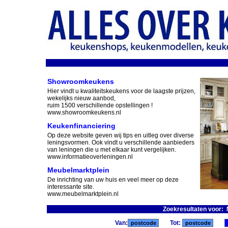
Showroomkeukens
Hier vindt u kwaliteitskeukens voor de laagste prijzen,
wekelijks nieuw aanbod,
ruim 1500 verschillende opstellingen !
www.showroomkeukens.nl
Keukenfinanciering
Op deze website geven wij tips en uitleg over diverse
leningsvormen. Ook vindt u verschillende aanbieders
van leningen die u met elkaar kunt vergelijken.
www.informatieoverleningen.nl
Meubelmarktplein
De inrichting van uw huis en veel meer op deze
interessante site.
www.meubelmarktplein.nl
Zoekresultaten voor:
Van:
Tot: