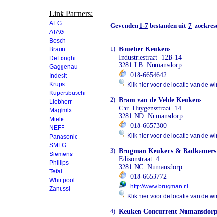
Link Partners:
AEG
Gevonden
1-7
bestanden uit
7
zoekresu
ATAG
Bosch
1)
Bouetier Keukens
Braun
Industriestraat 12B-14
DeLonghi
3281 LB Numansdorp
Gaggenau
018-6654642
Indesit
Krups
Klik hier voor de locatie van de wi
Kupersbuschi
2)
Bram van de Velde Keukens
Liebherr
Chr. Huygensstraat 14
Magimix
3281 ND Numansdorp
Miele
018-6657300
NEFF
Klik hier voor de locatie van de wi
Panasonic
SMEG
3)
Brugman Keukens & Badkamers
Siemens
Edisonstraat 4
Phillips
3281 NC Numansdorp
Tefal
018-6653772
Whirlpool
http://www.brugman.nl
Zanussi
Klik hier voor de locatie van de wi
4)
Keuken Concurrent Numansdor