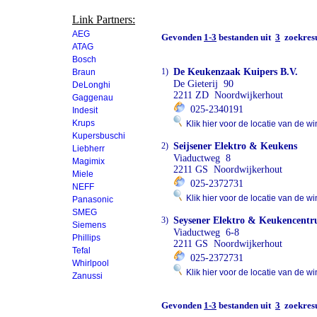
Link Partners:
AEG
Gevonden
1-3
bestanden uit
3
zoekresu
ATAG
Bosch
1)
De Keukenzaak Kuipers B.V.
Braun
De Gieterij 90
DeLonghi
2211 ZD Noordwijkerhout
Gaggenau
025-2340191
Indesit
Krups
Klik hier voor de locatie van de wi
Kupersbuschi
2)
Seijsener Elektro & Keukens
Liebherr
Viaductweg 8
Magimix
2211 GS Noordwijkerhout
Miele
025-2372731
NEFF
Klik hier voor de locatie van de wi
Panasonic
SMEG
3)
Seysener Elektro & Keukencent
Siemens
Viaductweg 6-8
Phillips
2211 GS Noordwijkerhout
Tefal
025-2372731
Whirlpool
Klik hier voor de locatie van de wi
Zanussi
Gevonden
1-3
bestanden uit
3
zoekresu