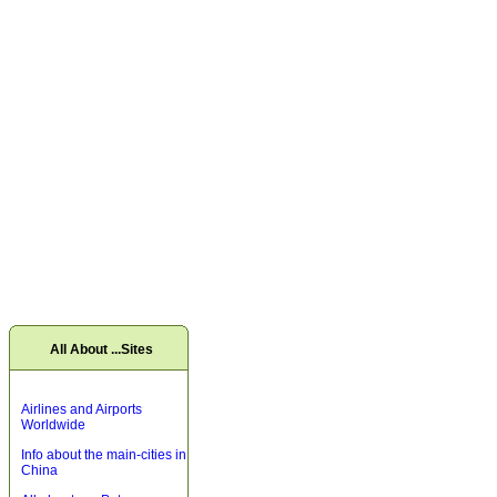
All About ...Sites
Airlines and Airports
Worldwide
Info about the main-cities in
China