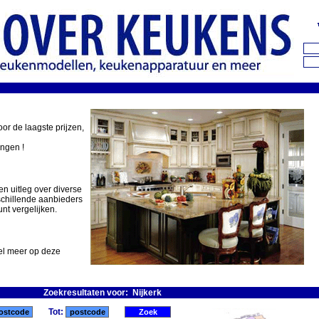
oor de laagste prijzen,
ingen !
en uitleg over diverse
schillende aanbieders
nt vergelijken.
eel meer op deze
Zoekresultaten voor: Nijkerk
Tot: