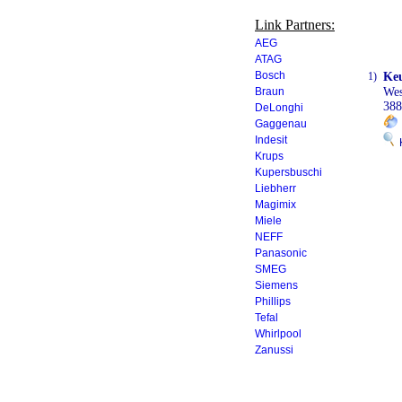
Link Partners:
AEG
ATAG
Bosch
1)
Ke
Braun
Wes
388
DeLonghi
Gaggenau
Indesit
K
Krups
Kupersbuschi
Liebherr
Magimix
Miele
NEFF
Panasonic
SMEG
Siemens
Phillips
Tefal
Whirlpool
Zanussi