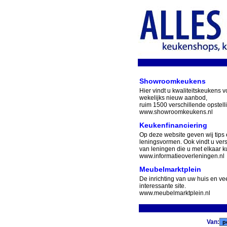
Showroomkeukens
Hier vindt u kwaliteitskeukens v
wekelijks nieuw aanbod,
ruim 1500 verschillende opstell
www.showroomkeukens.nl
Keukenfinanciering
Op deze website geven wij tips 
leningsvormen. Ook vindt u ver
van leningen die u met elkaar ku
www.informatieoverleningen.nl
Meubelmarktplein
De inrichting van uw huis en v
interessante site.
www.meubelmarktplein.nl
Van: