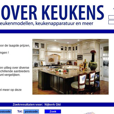
oor de laagste prijzen,
ingen !
en uitleg over diverse
schillende aanbieders
nt vergelijken.
eel meer op deze
Zoekresultaten voor: Nijkerk Gld
Tot: