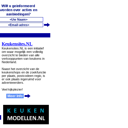
Keukensites.NL
Keukensites.NL is een initiatief
om waar mogelijk een volledig
overzicht te bieden van alle
verkooppunten van keukens in
Nederland.
Naast het overzicht van de
keukenshops en de zoekfunctie
per plaats, postcodeen regio, is
er ook plaats ingeruimd voor
adverteeerders.
Veel kijkplezier!
Meer Info