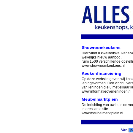
Showroomkeukens
Hier vindt u kwaliteitskeukens v
wekelijks nieuw aanbod,
ruim 1500 verschillende opstell
www.showroomkeukens.nl
Keukenfinanciering
Op deze website geven wij tips 
leningsvormen. Ook vindt u ver
van leningen die u met elkaar ku
www.informatieoverleningen.nl
Meubelmarktplein
De inrichting van uw huis en v
interessante site.
www.meubelmarktplein.nl
Van: