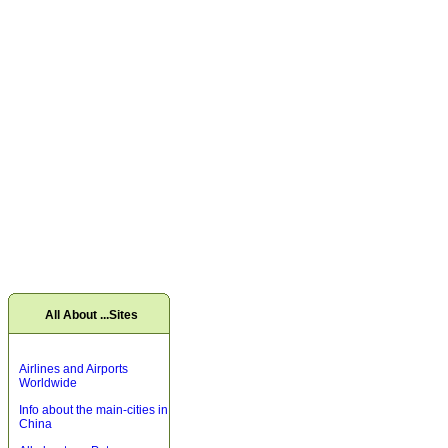
All About ...Sites
Airlines and Airports
Worldwide
Info about the main-cities in
China