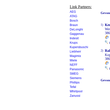
Link Partners:
AEG
Gevon
ATAG
Bosch
1)
Keu
Braun
Wes
DeLonghi
386
Gaggenau
Indesit
Krups
K
Kupersbuschi
2)
Rak
Liebherr
Kop
Magimix
386
Miele
NEFF
K
Panasonic
SMEG
Siemens
Gevon
Phillips
Tefal
Whirlpool
Zanussi