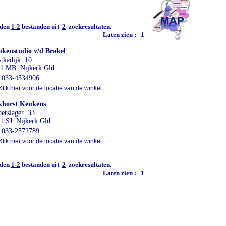
den
1-2
bestanden uit
2
zoekresultaten.
Laten zien :
1
kenstudio v/d Brakel
tkadijk 10
1 MB Nijkerk Gld
033-4334906
lik hier voor de locatie van de winkel
horst Keukens
erslager 33
1 SJ Nijkerk Gld
033-2572789
lik hier voor de locatie van de winkel
den
1-2
bestanden uit
2
zoekresultaten.
Laten zien :
1