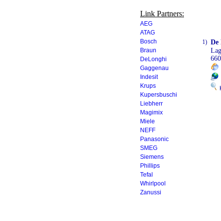
Link Partners:
AEG
ATAG
Bosch
1)
De 
Braun
Lag
660
DeLonghi
Gaggenau
Indesit
Krups
K
Kupersbuschi
Liebherr
Magimix
Miele
NEFF
Panasonic
SMEG
Siemens
Phillips
Tefal
Whirlpool
Zanussi