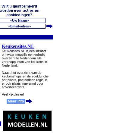
Keukensites.NL
Keukensites.NL is een initiatief
om waar mogelijk een volledig
overzicht te bieden van alle
verkooppunten van keukens in
Nederland.
Naast het overzicht van de
keukenshops en de zoekfunctie
per plaats, postcodeen regio, is
er ook plaats ingeruimd voor
adverteeerders.
Veel kijkplezier!
Meer Info