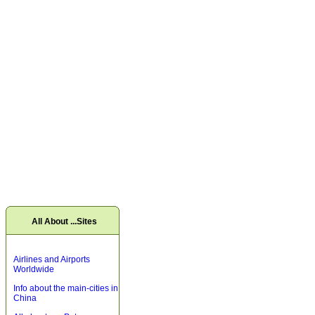
All About ...Sites
Airlines and Airports
Worldwide
Info about the main-cities in
China