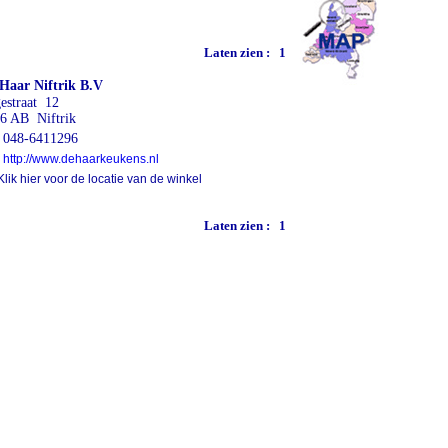
Laten zien :
1
Haar Niftrik B.V
estraat 12
6 AB Niftrik
048-6411296
http://www.dehaarkeukens.nl
lik hier voor de locatie van de winkel
Laten zien :
1