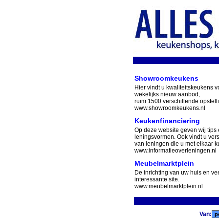
Showroomkeukens
Hier vindt u kwaliteitskeukens v
wekelijks nieuw aanbod,
ruim 1500 verschillende opstell
www.showroomkeukens.nl
Keukenfinanciering
Op deze website geven wij tips 
leningsvormen. Ook vindt u ver
van leningen die u met elkaar ku
www.informatieoverleningen.nl
Meubelmarktplein
De inrichting van uw huis en v
interessante site.
www.meubelmarktplein.nl
Van: