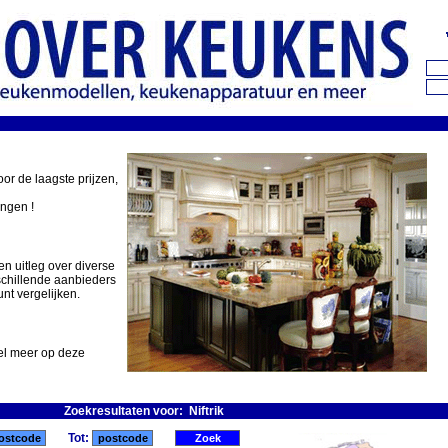
oor de laagste prijzen,
ingen !
en uitleg over diverse
schillende aanbieders
nt vergelijken.
eel meer op deze
Zoekresultaten voor: Niftrik
Tot: