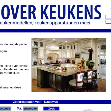
oor de laagste prijzen,
ingen !
en uitleg over diverse
schillende aanbieders
nt vergelijken.
eel meer op deze
Zoekresultaten voor: Naaldwyk
Tot: