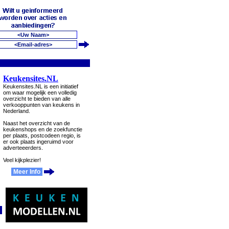
Keukensites.NL
Keukensites.NL is een initiatief
om waar mogelijk een volledig
overzicht te bieden van alle
verkooppunten van keukens in
Nederland.
Naast het overzicht van de
keukenshops en de zoekfunctie
per plaats, postcodeen regio, is
er ook plaats ingeruimd voor
adverteeerders.
Veel kijkplezier!
Meer Info