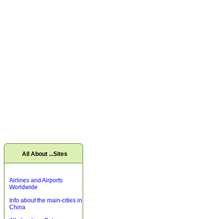
All About ...Sites
Airlines and Airports
Worldwide
Info about the main-cities in
China