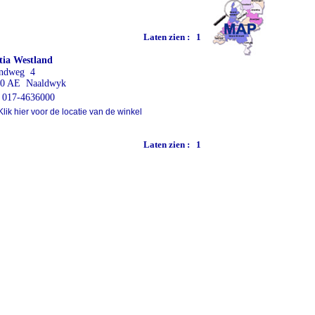
Laten zien :
1
tia Westland
endweg 4
70 AE Naaldwyk
017-4636000
lik hier voor de locatie van de winkel
Laten zien :
1