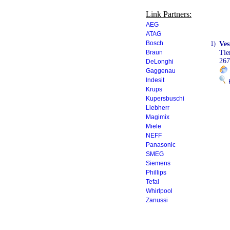
Link Partners:
AEG
ATAG
Bosch
1)
Ves
Braun
Ti
26
DeLonghi
Gaggenau
Indesit
K
Krups
Kupersbuschi
Liebherr
Magimix
Miele
NEFF
Panasonic
SMEG
Siemens
Phillips
Tefal
Whirlpool
Zanussi