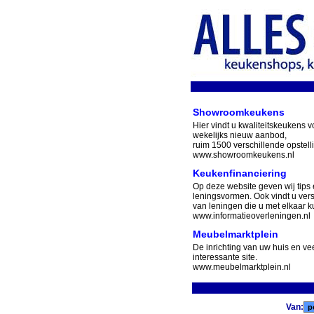
Showroomkeukens
Hier vindt u kwaliteitskeukens v
wekelijks nieuw aanbod,
ruim 1500 verschillende opstell
www.showroomkeukens.nl
Keukenfinanciering
Op deze website geven wij tips 
leningsvormen. Ook vindt u ver
van leningen die u met elkaar ku
www.informatieoverleningen.nl
Meubelmarktplein
De inrichting van uw huis en v
interessante site.
www.meubelmarktplein.nl
Van: