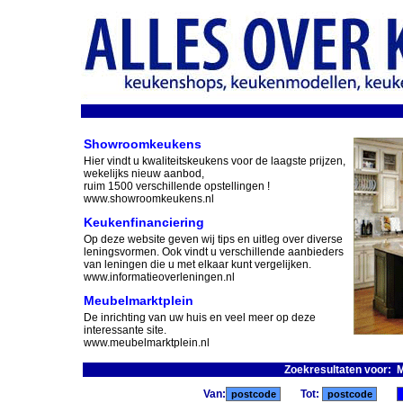
Showroomkeukens
Hier vindt u kwaliteitskeukens voor de laagste prijzen,
wekelijks nieuw aanbod,
ruim 1500 verschillende opstellingen !
www.showroomkeukens.nl
Keukenfinanciering
Op deze website geven wij tips en uitleg over diverse
leningsvormen. Ook vindt u verschillende aanbieders
van leningen die u met elkaar kunt vergelijken.
www.informatieoverleningen.nl
Meubelmarktplein
De inrichting van uw huis en veel meer op deze
interessante site.
www.meubelmarktplein.nl
Zoekresultaten voor: 
Van:
Tot: