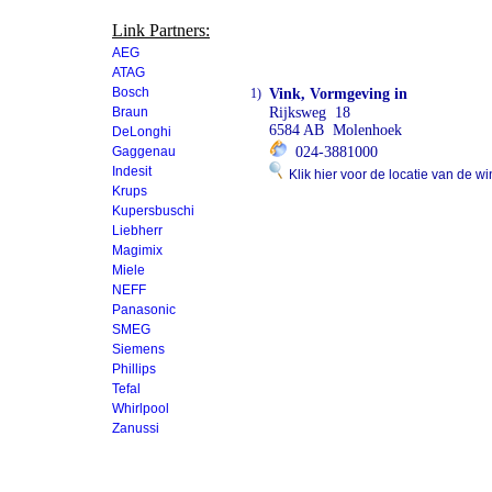
Link Partners:
AEG
ATAG
Bosch
1)
Vink, Vormgeving in
Braun
Rijksweg 18
6584 AB Molenhoek
DeLonghi
Gaggenau
024-3881000
Indesit
Klik hier voor de locatie van de wi
Krups
Kupersbuschi
Liebherr
Magimix
Miele
NEFF
Panasonic
SMEG
Siemens
Phillips
Tefal
Whirlpool
Zanussi