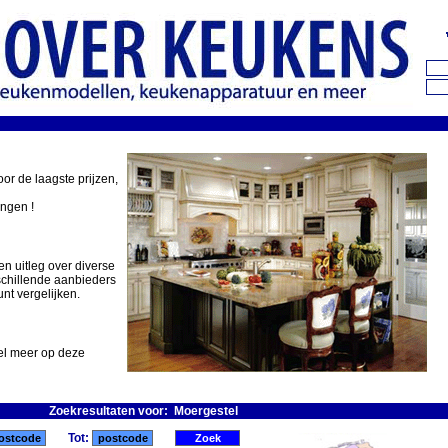
oor de laagste prijzen,
ingen !
en uitleg over diverse
schillende aanbieders
nt vergelijken.
eel meer op deze
Zoekresultaten voor: Moergestel
Tot: