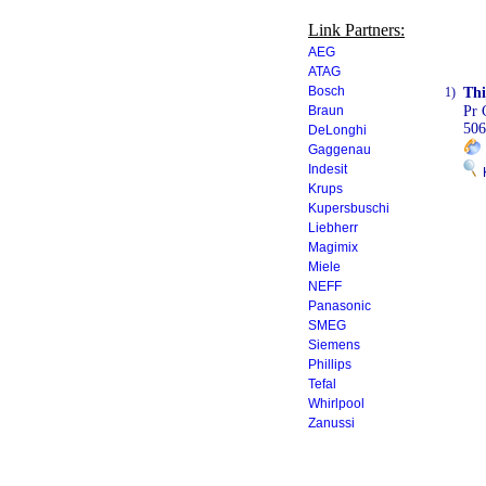
Link Partners:
AEG
ATAG
Bosch
1)
Thi
Braun
Pr 
506
DeLonghi
Gaggenau
Indesit
K
Krups
Kupersbuschi
Liebherr
Magimix
Miele
NEFF
Panasonic
SMEG
Siemens
Phillips
Tefal
Whirlpool
Zanussi