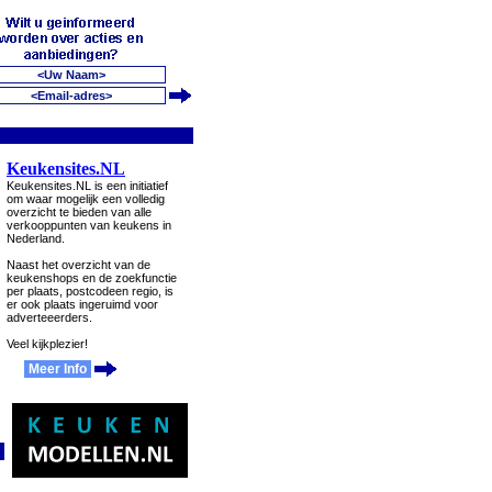
Keukensites.NL
Keukensites.NL is een initiatief
om waar mogelijk een volledig
overzicht te bieden van alle
verkooppunten van keukens in
Nederland.
Naast het overzicht van de
keukenshops en de zoekfunctie
per plaats, postcodeen regio, is
er ook plaats ingeruimd voor
adverteeerders.
Veel kijkplezier!
Meer Info