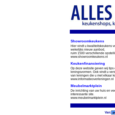
Showroomkeukens
Hier vindt u kwaliteitskeukens v
wekelijks nieuw aanbod,
ruim 1500 verschillende opstell
www.showroomkeukens.nl
Keukenfinanciering
Op deze website geven wij tips 
leningsvormen. Ook vindt u ver
van leningen die u met elkaar ku
www.informatieoverleningen.nl
Meubelmarktplein
De inrichting van uw huis en v
interessante site.
www.meubelmarktplein.nl
Van: