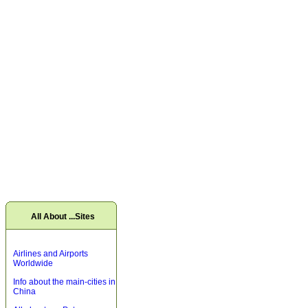
All About ...Sites
Airlines and Airports
Worldwide
Info about the main-cities in
China