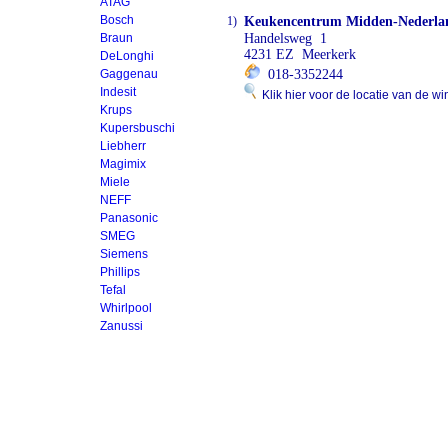
ATAG
Bosch
1)
Keukencentrum Midden-Nederla
Braun
Handelsweg 1
4231 EZ Meerkerk
DeLonghi
Gaggenau
018-3352244
Indesit
Klik hier voor de locatie van de wi
Krups
Kupersbuschi
Liebherr
Magimix
Miele
NEFF
Panasonic
SMEG
Siemens
Phillips
Tefal
Whirlpool
Zanussi