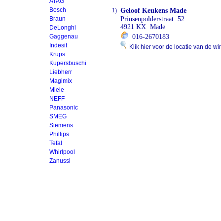
ATAG
Bosch
1)
Geloof Keukens Made
Braun
Prinsenpolderstraat 52
4921 KX Made
DeLonghi
Gaggenau
016-2670183
Indesit
Klik hier voor de locatie van de wi
Krups
Kupersbuschi
Liebherr
Magimix
Miele
NEFF
Panasonic
SMEG
Siemens
Phillips
Tefal
Whirlpool
Zanussi