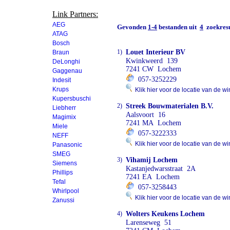
Link Partners:
AEG
Gevonden
1-4
bestanden uit
4
zoekresu
ATAG
Bosch
1)
Louet Interieur BV
Braun
Kwinkweerd 139
DeLonghi
7241 CW Lochem
Gaggenau
057-3252229
Indesit
Krups
Klik hier voor de locatie van de wi
Kupersbuschi
2)
Streek Bouwmaterialen B.V.
Liebherr
Aalsvoort 16
Magimix
7241 MA Lochem
Miele
057-3222333
NEFF
Klik hier voor de locatie van de wi
Panasonic
SMEG
3)
Vihamij Lochem
Siemens
Kastanjedwarsstraat 2A
Phillips
7241 EA Lochem
Tefal
057-3258443
Whirlpool
Klik hier voor de locatie van de wi
Zanussi
4)
Wolters Keukens Lochem
Larenseweg 51