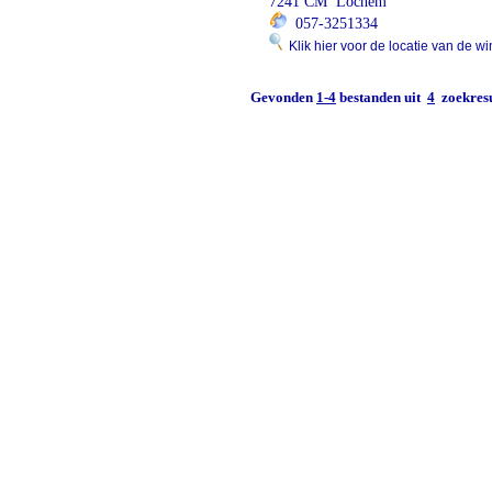
7241 CM Lochem
057-3251334
Klik hier voor de locatie van de wi
Gevonden
1-4
bestanden uit
4
zoekresu