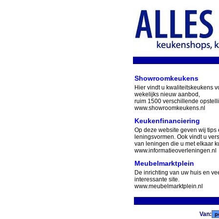
Showroomkeukens
Hier vindt u kwaliteitskeukens v
wekelijks nieuw aanbod,
ruim 1500 verschillende opstell
www.showroomkeukens.nl
Keukenfinanciering
Op deze website geven wij tips 
leningsvormen. Ook vindt u ver
van leningen die u met elkaar ku
www.informatieoverleningen.nl
Meubelmarktplein
De inrichting van uw huis en v
interessante site.
www.meubelmarktplein.nl
Van: