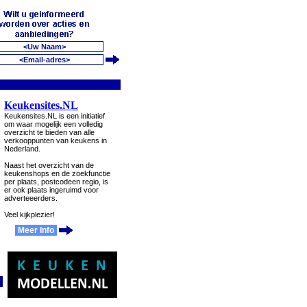
Keukensites.NL
Keukensites.NL is een initiatief
om waar mogelijk een volledig
overzicht te bieden van alle
verkooppunten van keukens in
Nederland.
Naast het overzicht van de
keukenshops en de zoekfunctie
per plaats, postcodeen regio, is
er ook plaats ingeruimd voor
adverteeerders.
Veel kijkplezier!
Meer Info