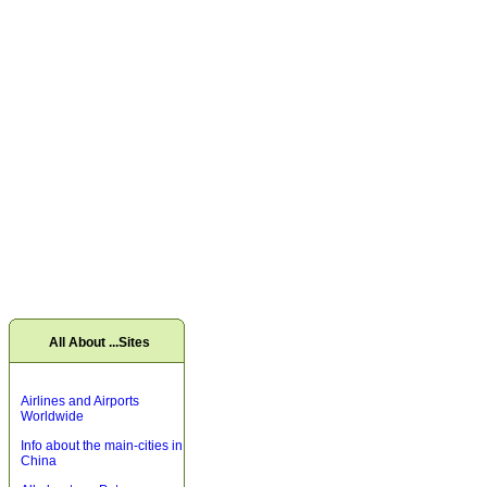
All About ...Sites
Airlines and Airports
Worldwide
Info about the main-cities in
China