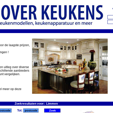
oor de laagste prijzen,
ingen !
en uitleg over diverse
schillende aanbieders
nt vergelijken.
eel meer op deze
Zoekresultaten voor: Limmen
Tot: