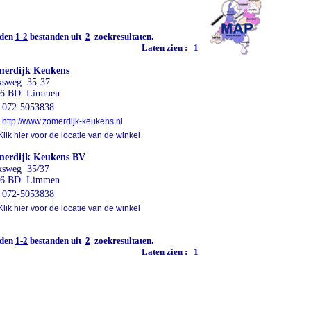
den
1-2
bestanden uit
2
zoekresultaten.
Laten zien :
1
merdijk Keukens
ksweg 35-37
06 BD Limmen
072-5053838
http://www.zomerdijk-keukens.nl
lik hier voor de locatie van de winkel
merdijk Keukens BV
ksweg 35/37
06 BD Limmen
072-5053838
lik hier voor de locatie van de winkel
den
1-2
bestanden uit
2
zoekresultaten.
Laten zien :
1