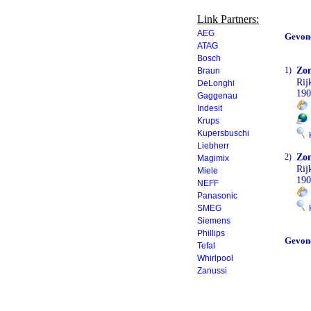
Link Partners:
AEG
Gevon
ATAG
Bosch
1)
Zo
Braun
Rij
DeLonghi
19
Gaggenau
Indesit
Krups
Kupersbuschi
K
Liebherr
2)
Zo
Magimix
Rij
Miele
19
NEFF
Panasonic
SMEG
K
Siemens
Phillips
Gevon
Tefal
Whirlpool
Zanussi