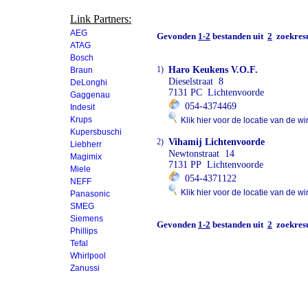
Link Partners:
AEG
Gevonden
1-2
bestanden uit
2
zoekresu
ATAG
Bosch
1)
Haro Keukens V.O.F.
Braun
Dieselstraat 8
DeLonghi
7131 PC Lichtenvoorde
Gaggenau
054-4374469
Indesit
Krups
Klik hier voor de locatie van de wi
Kupersbuschi
2)
Vihamij Lichtenvoorde
Liebherr
Newtonstraat 14
Magimix
7131 PP Lichtenvoorde
Miele
054-4371122
NEFF
Klik hier voor de locatie van de wi
Panasonic
SMEG
Siemens
Gevonden
1-2
bestanden uit
2
zoekresu
Phillips
Tefal
Whirlpool
Zanussi