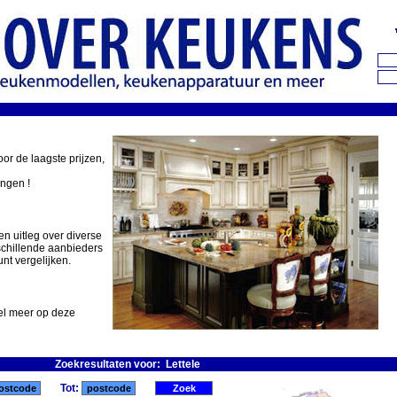
oor de laagste prijzen,
ingen !
en uitleg over diverse
schillende aanbieders
nt vergelijken.
eel meer op deze
Zoekresultaten voor: Lettele
Tot: