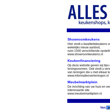
Showroomkeukens
Hier vindt u kwaliteitskeukens v
wekelijks nieuw aanbod,
ruim 1500 verschillende opstell
www.showroomkeukens.nl
Keukenfinanciering
Op deze website geven wij tips 
leningsvormen. Ook vindt u ver
van leningen die u met elkaar ku
www.informatieoverleningen.nl
Meubelmarktplein
De inrichting van uw huis en v
interessante site.
www.meubelmarktplein.nl
Van: