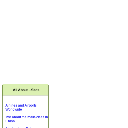
All About ...Sites
Airlines and Airports
Worldwide
Info about the main-cities in
China