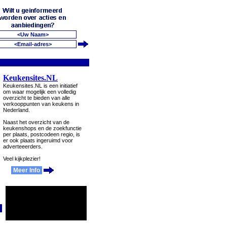
Keukensites.NL
Keukensites.NL is een initiatief
om waar mogelijk een volledig
overzicht te bieden van alle
verkooppunten van keukens in
Nederland.
Naast het overzicht van de
keukenshops en de zoekfunctie
per plaats, postcodeen regio, is
er ook plaats ingeruimd voor
adverteeerders.
Veel kijkplezier!
Meer Info