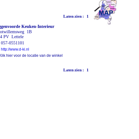
Laten zien :
1
genvoorde Keuken-Interieur
otwillemsweg 1B
4 PV Lettele
057-0551101
http://www.d-ki.nl
lik hier voor de locatie van de winkel
Laten zien :
1