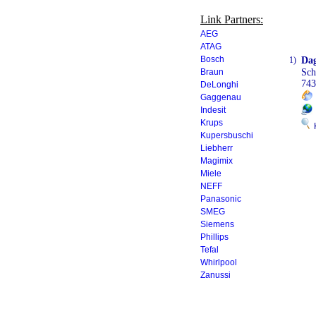
Link Partners:
AEG
ATAG
Bosch
1)
Dag
Braun
Sch
743
DeLonghi
Gaggenau
Indesit
Krups
K
Kupersbuschi
Liebherr
Magimix
Miele
NEFF
Panasonic
SMEG
Siemens
Phillips
Tefal
Whirlpool
Zanussi