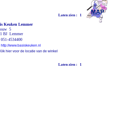
Laten zien :
1
sis Keuken Lemmer
houw 5
31 BJ Lemmer
051-4534400
http://www.basiskeuken.nl
lik hier voor de locatie van de winkel
Laten zien :
1