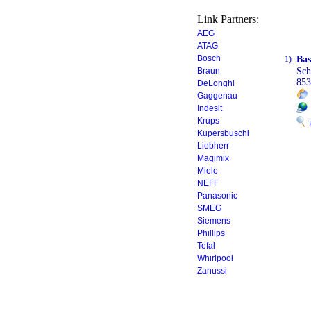
Link Partners:
AEG
ATAG
Bosch
1)
Ba
Braun
Sc
85
DeLonghi
Gaggenau
Indesit
Krups
K
Kupersbuschi
Liebherr
Magimix
Miele
NEFF
Panasonic
SMEG
Siemens
Phillips
Tefal
Whirlpool
Zanussi