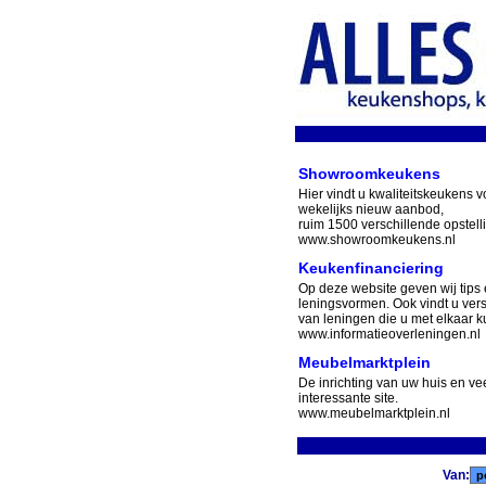
Showroomkeukens
Hier vindt u kwaliteitskeukens v
wekelijks nieuw aanbod,
ruim 1500 verschillende opstell
www.showroomkeukens.nl
Keukenfinanciering
Op deze website geven wij tips 
leningsvormen. Ook vindt u ver
van leningen die u met elkaar ku
www.informatieoverleningen.nl
Meubelmarktplein
De inrichting van uw huis en v
interessante site.
www.meubelmarktplein.nl
Van: