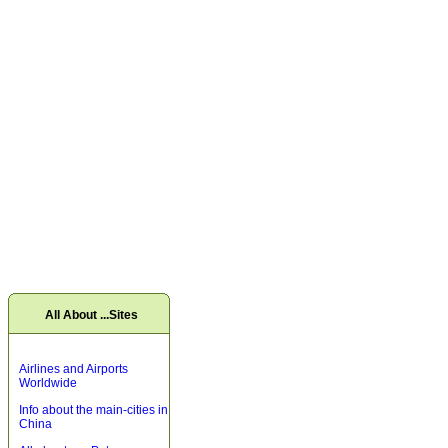
All About ...Sites
Airlines and Airports
Worldwide
Info about the main-cities in
China