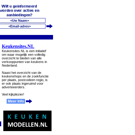
Keukensites.NL
Keukensites.NL is een initiatief
om waar mogelijk een volledig
overzicht te bieden van alle
verkooppunten van keukens in
Nederland.
Naast het overzicht van de
keukenshops en de zoekfunctie
per plaats, postcodeen regio, is
er ook plaats ingeruimd voor
adverteeerders.
Veel kijkplezier!
Meer Info