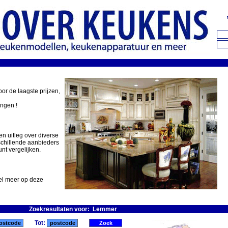
oor de laagste prijzen,
ingen !
en uitleg over diverse
schillende aanbieders
nt vergelijken.
eel meer op deze
Zoekresultaten voor: Lemmer
Tot: