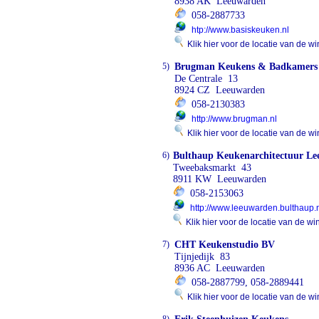
8938 AK Leeuwarden
058-2887733
htp://www.basiskeuken.nl
Klik hier voor de locatie van de wi
5)
Brugman Keukens & Badkamers
De Centrale 13
8924 CZ Leeuwarden
058-2130383
http://www.brugman.nl
Klik hier voor de locatie van de wi
6)
Bulthaup Keukenarchitectuur L
Tweebaksmarkt 43
8911 KW Leeuwarden
058-2153063
http://www.leeuwarden.bulthaup.
Klik hier voor de locatie van de wi
7)
CHT Keukenstudio BV
Tijnjedijk 83
8936 AC Leeuwarden
058-2887799, 058-2889441
Klik hier voor de locatie van de wi