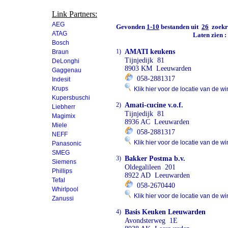
Link Partners:
AEG
Gevonden
1-10
bestanden uit
26
zoekre
ATAG
Laten zien 
Bosch
1)
AMATI keukens
Braun
Tijnjedijk 81
DeLonghi
8903 KM Leeuwarden
Gaggenau
058-2881317
Indesit
Krups
Klik hier voor de locatie van de wi
Kupersbuschi
2)
Amati-cucine v.o.f.
Liebherr
Tijnjedijk 81
Magimix
8936 AC Leeuwarden
Miele
058-2881317
NEFF
Klik hier voor de locatie van de wi
Panasonic
SMEG
3)
Bakker Postma b.v.
Siemens
Oldegalileen 201
Phillips
8922 AD Leeuwarden
Tefal
058-2670440
Whirlpool
Klik hier voor de locatie van de wi
Zanussi
4)
Basis Keuken Leeuwarden
Avondsterweg 1E