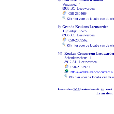
8)
Erik Steenhuizen Keukens
Venusweg 4
8938 BC Leeuwarden
058-2804664
Klik hier voor de locatie van de wi
9)
Grando Keukens Leeuwarden
Tijnjedijk 83-85
8936 AC Leeuwarden
058-2889562
Klik hier voor de locatie van de wi
10)
Keuken Concurrent Leeuwarde
Schenkenschans 1
8912 AL Leeuwarden
058-2132970
http://www.keukenconcurrent.nl
Klik hier voor de locatie van de 
Gevonden
1-10
bestanden uit
26
zoekre
Laten zien 