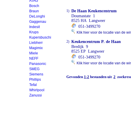
ATAG
Bosch
1)
De Haan Keukencentrum
Braun
Doumastate 1
DeLonghi
8525 HA Langweer
Gaggenau
051-3499270
Indesit
Krups
Klik hier voor de locatie van de wi
Kupersbuschi
2)
Keukencentrum P. de Haan
Liebherr
Bredijk 9
Magimix
8525 EP Langweer
Miele
051-3499270
NEFF
Klik hier voor de locatie van de wi
Panasonic
SMEG
Siemens
Gevonden
1-2
bestanden uit
2
zoekresu
Phillips
Tefal
Whirlpool
Zanussi