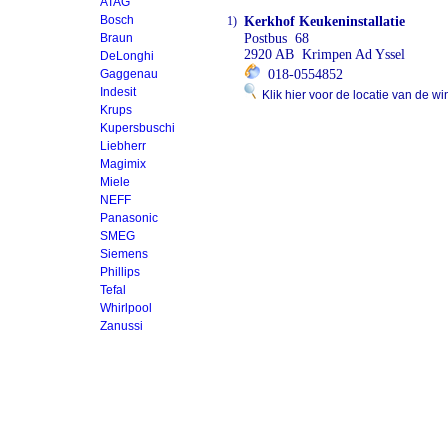
ATAG
Bosch
1)
Kerkhof Keukeninstallatie
Braun
Postbus 68
2920 AB Krimpen Ad Yssel
DeLonghi
Gaggenau
018-0554852
Indesit
Klik hier voor de locatie van de wi
Krups
Kupersbuschi
Liebherr
Magimix
Miele
NEFF
Panasonic
SMEG
Siemens
Phillips
Tefal
Whirlpool
Zanussi