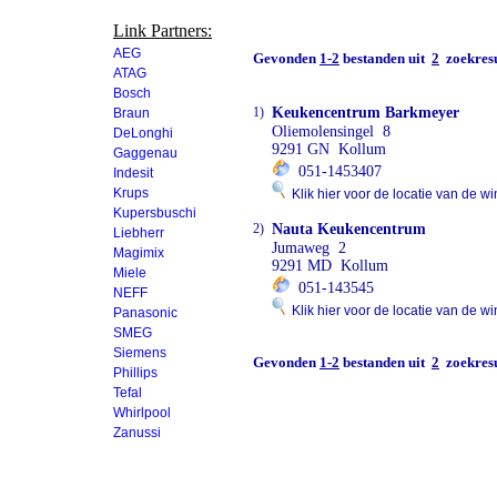
Link Partners:
AEG
Gevonden
1-2
bestanden uit
2
zoekresu
ATAG
Bosch
1)
Keukencentrum Barkmeyer
Braun
Oliemolensingel 8
DeLonghi
9291 GN Kollum
Gaggenau
051-1453407
Indesit
Krups
Klik hier voor de locatie van de wi
Kupersbuschi
2)
Nauta Keukencentrum
Liebherr
Jumaweg 2
Magimix
9291 MD Kollum
Miele
051-143545
NEFF
Klik hier voor de locatie van de wi
Panasonic
SMEG
Siemens
Gevonden
1-2
bestanden uit
2
zoekresu
Phillips
Tefal
Whirlpool
Zanussi