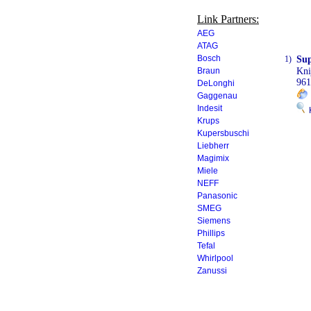
Link Partners:
AEG
ATAG
Bosch
1)
Su
Braun
Kni
96
DeLonghi
Gaggenau
Indesit
K
Krups
Kupersbuschi
Liebherr
Magimix
Miele
NEFF
Panasonic
SMEG
Siemens
Phillips
Tefal
Whirlpool
Zanussi