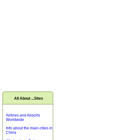
All About ...Sites
Airlines and Airports
Worldwide
Info about the main-cities in
China