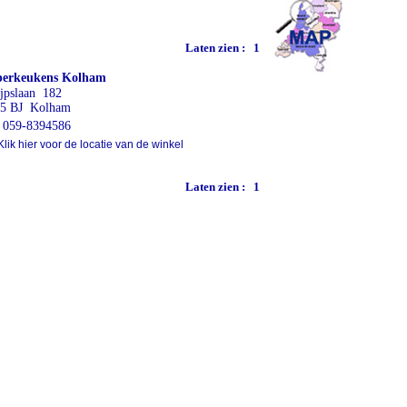
Laten zien :
1
perkeukens Kolham
jpslaan 182
15 BJ Kolham
059-8394586
lik hier voor de locatie van de winkel
Laten zien :
1