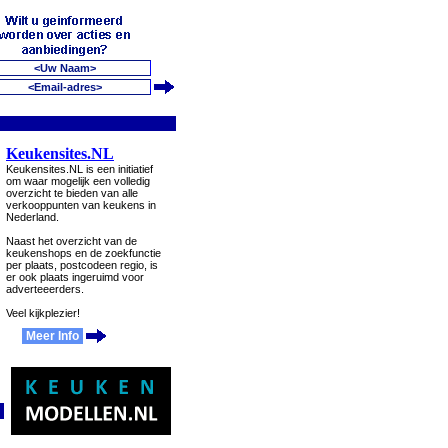
Keukensites.NL
Keukensites.NL is een initiatief
om waar mogelijk een volledig
overzicht te bieden van alle
verkooppunten van keukens in
Nederland.
Naast het overzicht van de
keukenshops en de zoekfunctie
per plaats, postcodeen regio, is
er ook plaats ingeruimd voor
adverteeerders.
Veel kijkplezier!
Meer Info