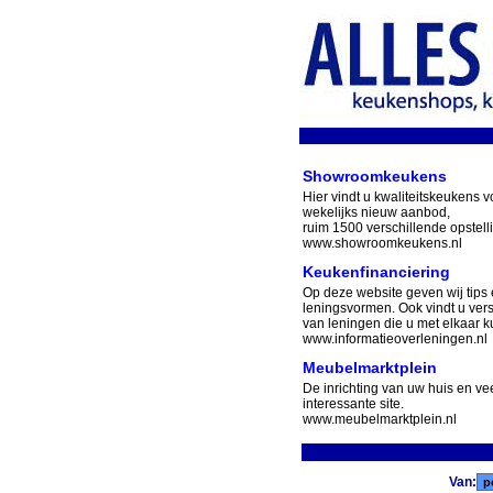
Showroomkeukens
Hier vindt u kwaliteitskeukens v
wekelijks nieuw aanbod,
ruim 1500 verschillende opstell
www.showroomkeukens.nl
Keukenfinanciering
Op deze website geven wij tips 
leningsvormen. Ook vindt u ver
van leningen die u met elkaar ku
www.informatieoverleningen.nl
Meubelmarktplein
De inrichting van uw huis en v
interessante site.
www.meubelmarktplein.nl
Van: