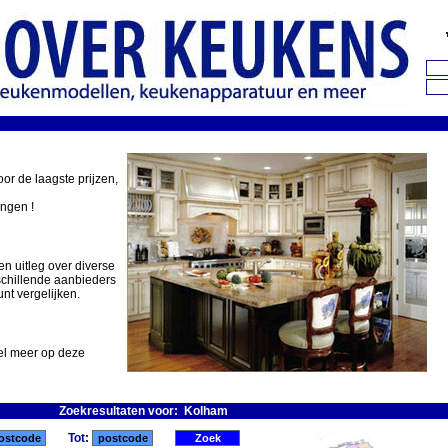
oor de laagste prijzen,
ingen !
en uitleg over diverse
schillende aanbieders
nt vergelijken.
eel meer op deze
Zoekresultaten voor: Kolham
Tot: