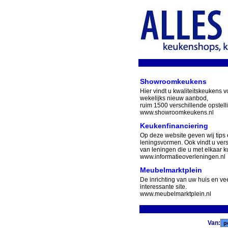
Showroomkeukens
Hier vindt u kwaliteitskeukens v
wekelijks nieuw aanbod,
ruim 1500 verschillende opstell
www.showroomkeukens.nl
Keukenfinanciering
Op deze website geven wij tips 
leningsvormen. Ook vindt u ver
van leningen die u met elkaar ku
www.informatieoverleningen.nl
Meubelmarktplein
De inrichting van uw huis en v
interessante site.
www.meubelmarktplein.nl
Van: