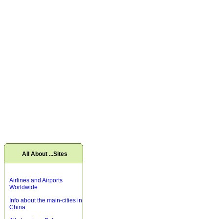
All About ...Sites
Airlines and Airports
Worldwide
Info about the main-cities in
China