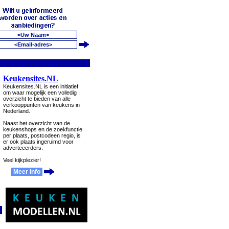
Keukensites.NL
Keukensites.NL is een initiatief
om waar mogelijk een volledig
overzicht te bieden van alle
verkooppunten van keukens in
Nederland.
Naast het overzicht van de
keukenshops en de zoekfunctie
per plaats, postcodeen regio, is
er ook plaats ingeruimd voor
adverteeerders.
Veel kijkplezier!
Meer Info