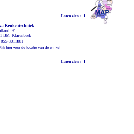
Laten zien :
1
va Keukentechniek
iland 91
1 BM Klarenbeek
055-3011881
lik hier voor de locatie van de winkel
Laten zien :
1