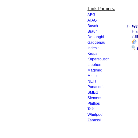
Link Partners:
AEG
ATAG
Bosch
1)
We
Braun
Hoo
738
DeLonghi
Gaggenau
Indesit
K
Krups
Kupersbuschi
Liebherr
Magimix
Miele
NEFF
Panasonic
SMEG
Siemens
Phillips
Tefal
Whirlpool
Zanussi