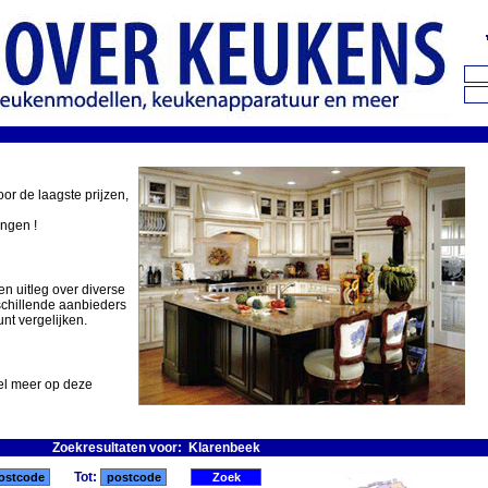
oor de laagste prijzen,
ingen !
en uitleg over diverse
schillende aanbieders
nt vergelijken.
eel meer op deze
Zoekresultaten voor: Klarenbeek
Tot: