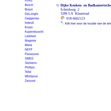
ATAG
Bosch
1)
Dijke Keuken- en Badkamertech
Braun
Scheidweg 2
3286 LA Klaaswaal
DeLonghi
Gaggenau
018-6662123
Indesit
Klik hier voor de locatie van de wi
Krups
Kupersbuschi
Liebherr
Magimix
Miele
NEFF
Panasonic
SMEG
Siemens
Phillips
Tefal
Whirlpool
Zanussi