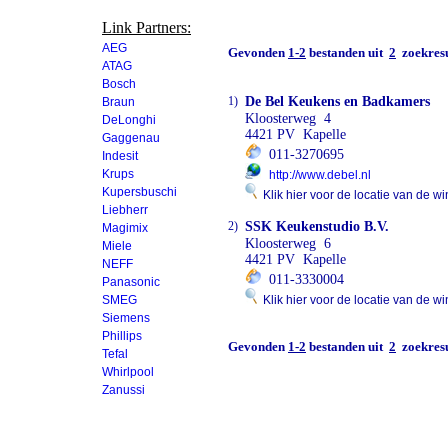
Link Partners:
AEG
Gevonden
1-2
bestanden uit
2
zoekresu
ATAG
Bosch
1)
De Bel Keukens en Badkamers
Braun
Kloosterweg 4
DeLonghi
4421 PV Kapelle
Gaggenau
011-3270695
Indesit
Krups
http://www.debel.nl
Kupersbuschi
Klik hier voor de locatie van de wi
Liebherr
2)
SSK Keukenstudio B.V.
Magimix
Kloosterweg 6
Miele
4421 PV Kapelle
NEFF
011-3330004
Panasonic
SMEG
Klik hier voor de locatie van de wi
Siemens
Phillips
Gevonden
1-2
bestanden uit
2
zoekresu
Tefal
Whirlpool
Zanussi