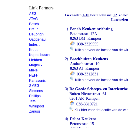
Link Partners:
AEG
Gevonden
1-10
bestanden uit
12
zoekre
ATAG
Laten zie
Bosch
1)
Benab Keukeninrichting
Braun
Betonstraat 12A
DeLonghi
8263 BM Kampen
Gaggenau
038-3329555
Indesit
Krups
Klik hier voor de locatie van de wi
Kupersbuschi
2)
Broekhuizen Keukens
Liebherr
Ambachtstraat 19
Magimix
8263 AJ Kampen
Miele
038-3312831
NEFF
Klik hier voor de locatie van de wi
Panasonic
SMEG
3)
De Goede Scheeps- en Interieurb
Siemens
Buiten Nieuwstraat 61
Phillips
8261 AR Kampen
Tefal
038-3310721
Whirlpool
Klik hier voor de locatie van de wi
Zanussi
4)
Delica Keukens
Betonstraat 15