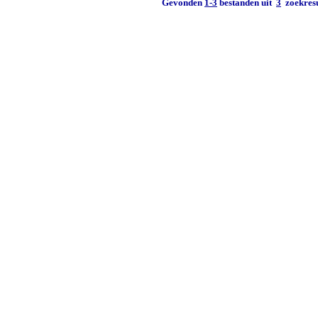
Gevonden
1-3
bestanden uit
3
zoekresu