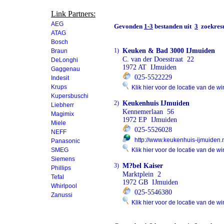
Link Partners:
AEG
Gevonden
1-3
bestanden uit
3
zoekresu
ATAG
Bosch
1)
Keuken & Bad 3000 IJmuiden
Braun
C. van der Doesstraat 22
DeLonghi
1972 AT IJmuiden
Gaggenau
025-5522229
Indesit
Krups
Klik hier voor de locatie van de wi
Kupersbuschi
2)
Keukenhuis IJmuiden
Liebherr
Kennemerlaan 56
Magimix
1972 EP IJmuiden
Miele
025-5526028
NEFF
http://www.keukenhuis-ijmuiden.
Panasonic
SMEG
Klik hier voor de locatie van de wi
Siemens
3)
M?bel Kaiser
Phillips
Marktplein 2
Tefal
1972 GB IJmuiden
Whirlpool
025-5546380
Zanussi
Klik hier voor de locatie van de wi