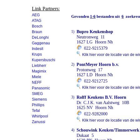
Link Partners:
AEG
Gevonden
1-6
bestanden uit
6
zoekresu
ATAG
Bosch
1)
Bupro Keukenshop
Braun
Neutronweg 11
DeLonghi
1627 LG Hoorn Nh
Gaggenau
022-9215379
Indesit
Krups
Klik hier voor de locatie van de wi
Kupersbuschi
2)
PontMeyer Hoorn b.v.
Liebherr
Protonweg 17
Magimix
1627 LD Hoorn Nh
Miele
022-9212725
NEFF
Klik hier voor de locatie van de wi
Panasonic
SMEG
3)
Rolff Keukens B.V. Hoorn
Siemens
Dr. C.J.K. van Aalstweg 10B
Phillips
1625 NV Hoorn Nh
Tefal
022-9282000
Whirlpool
Klik hier voor de locatie van de wi
Zanussi
4)
Schouwink Keuken/Timmerwerk
Dukaat 5