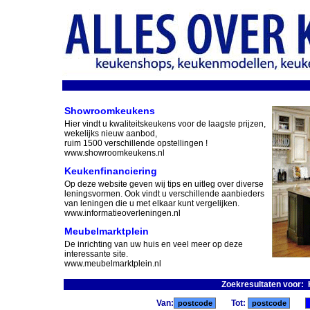
Showroomkeukens
Hier vindt u kwaliteitskeukens voor de laagste prijzen,
wekelijks nieuw aanbod,
ruim 1500 verschillende opstellingen !
www.showroomkeukens.nl
Keukenfinanciering
Op deze website geven wij tips en uitleg over diverse
leningsvormen. Ook vindt u verschillende aanbieders
van leningen die u met elkaar kunt vergelijken.
www.informatieoverleningen.nl
Meubelmarktplein
De inrichting van uw huis en veel meer op deze
interessante site.
www.meubelmarktplein.nl
Zoekresultaten voor:
Van:
Tot: