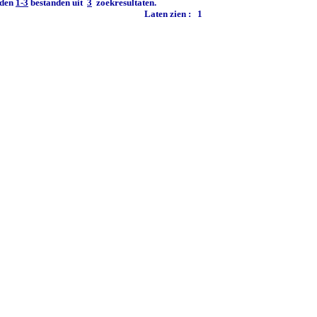
den
1-3
bestanden uit
3
zoekresultaten.
Laten zien :
1