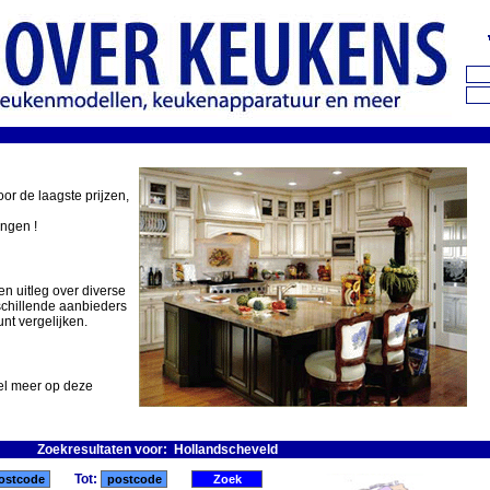
oor de laagste prijzen,
ingen !
en uitleg over diverse
schillende aanbieders
nt vergelijken.
eel meer op deze
Zoekresultaten voor: Hollandscheveld
Tot: