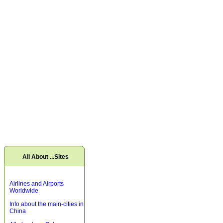
All About ...Sites
Airlines and Airports
Worldwide
Info about the main-cities in
China