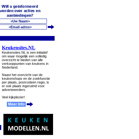
Keukensites.NL
Keukensites.NL is een initiatief
om waar mogelijk een volledig
overzicht te bieden van alle
verkooppunten van keukens in
Nederland.
Naast het overzicht van de
keukenshops en de zoekfunctie
per plaats, postcodeen regio, is
er ook plaats ingeruimd voor
adverteeerders.
Veel kijkplezier!
Meer Info