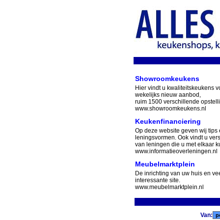
Showroomkeukens
Hier vindt u kwaliteitskeukens v
wekelijks nieuw aanbod,
ruim 1500 verschillende opstell
www.showroomkeukens.nl
Keukenfinanciering
Op deze website geven wij tips 
leningsvormen. Ook vindt u ver
van leningen die u met elkaar ku
www.informatieoverleningen.nl
Meubelmarktplein
De inrichting van uw huis en v
interessante site.
www.meubelmarktplein.nl
Van: