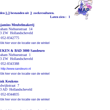
den
1-3
bestanden uit
3
zoekresultaten.
Laten zien :
1
jamins Meubelmakerij
aham Niehuesstraat 14
3 ZW Hollandscheveld
052-8342775
lik hier voor de locatie van de winkel
UKEN & BAD 3000 Sandeuro
aham Niehuesstraat 1
3 ZW Hollandscheveld
052-8343388
http://www.sandeuro.nl
lik hier voor de locatie van de winkel
ink Keukens
dwijkstraat 7
3 AD Hollandscheveld
052-8344835
lik hier voor de locatie van de winkel