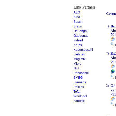
Link Partners:
AEG
Gevon
ATAG
Bosch
1)
Ben
Braun
Abr
DeLonghi
791
Gaggenau
Indesit
Krups
K
Kupersbuschi
2)
KE
Liebherr
Abr
Magimix
791
Miele
NEFF
Panasonic
SMEG
K
Siemens
3)
Od
Phillips
Zan
Tefal
791
Whirlpool
Zanussi
K