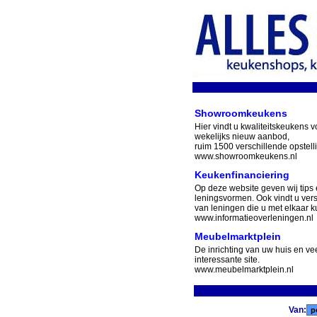
Showroomkeukens
Hier vindt u kwaliteitskeukens v
wekelijks nieuw aanbod,
ruim 1500 verschillende opstell
www.showroomkeukens.nl
Keukenfinanciering
Op deze website geven wij tips 
leningsvormen. Ook vindt u ver
van leningen die u met elkaar ku
www.informatieoverleningen.nl
Meubelmarktplein
De inrichting van uw huis en v
interessante site.
www.meubelmarktplein.nl
Van: