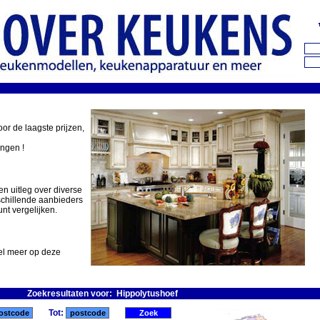
oor de laagste prijzen,
ingen !
en uitleg over diverse
schillende aanbieders
nt vergelijken.
eel meer op deze
Zoekresultaten voor: Hippolytushoef
Tot: