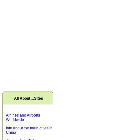
All About ...Sites
Airlines and Airports
Worldwide
Info about the main-cities in
China