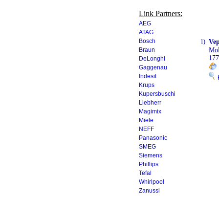
Link Partners:
AEG
ATAG
Bosch
1)
Vep
Braun
Mo
177
DeLonghi
Gaggenau
Indesit
K
Krups
Kupersbuschi
Liebherr
Magimix
Miele
NEFF
Panasonic
SMEG
Siemens
Phillips
Tefal
Whirlpool
Zanussi