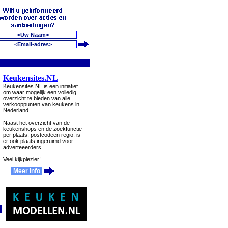
Keukensites.NL
Keukensites.NL is een initiatief
om waar mogelijk een volledig
overzicht te bieden van alle
verkooppunten van keukens in
Nederland.
Naast het overzicht van de
keukenshops en de zoekfunctie
per plaats, postcodeen regio, is
er ook plaats ingeruimd voor
adverteeerders.
Veel kijkplezier!
Meer Info