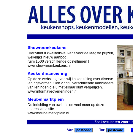
Showroomkeukens
Hier vindt u kwaliteitskeukens voor de laagste prijzen,
wekelijks nieuw aanbod,
ruim 1500 verschillende opstellingen !
www.showroomkeukens.nl
Keukenfinanciering
Op deze website geven wij tips en uitleg over diverse
leningsvormen. Ook vindt u verschillende aanbieders
van leningen die u met elkaar kunt vergelijken.
www.informatieoverleningen.nl
Meubelmarktplein
De inrichting van uw huis en veel meer op deze
interessante site.
www.meubelmarktplein.nl
Zoekresultaten voor: 
Van:
Tot: