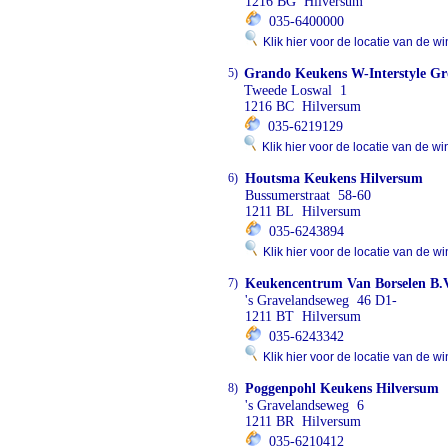
1216 BG Hilversum
035-6400000
Klik hier voor de locatie van de wi
5)
Grando Keukens W-Interstyle G
Tweede Loswal 1
1216 BC Hilversum
035-6219129
Klik hier voor de locatie van de wi
6)
Houtsma Keukens Hilversum
Bussumerstraat 58-60
1211 BL Hilversum
035-6243894
Klik hier voor de locatie van de wi
7)
Keukencentrum Van Borselen B.
's Gravelandseweg 46 D1-
1211 BT Hilversum
035-6243342
Klik hier voor de locatie van de wi
8)
Poggenpohl Keukens Hilversum
's Gravelandseweg 6
1211 BR Hilversum
035-6210412