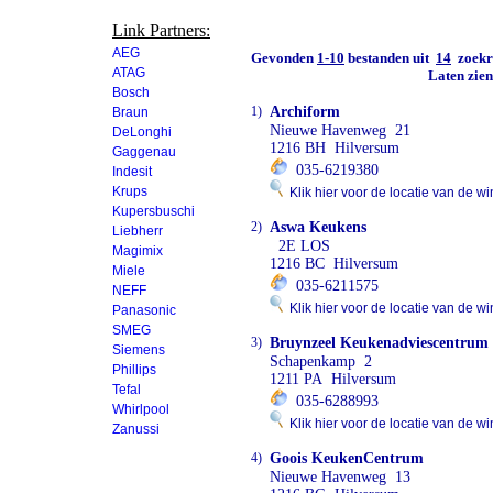
Link Partners:
AEG
Gevonden
1-10
bestanden uit
14
zoekre
ATAG
Laten zie
Bosch
1)
Archiform
Braun
Nieuwe Havenweg 21
DeLonghi
1216 BH Hilversum
Gaggenau
035-6219380
Indesit
Krups
Klik hier voor de locatie van de wi
Kupersbuschi
2)
Aswa Keukens
Liebherr
2E LOS
Magimix
1216 BC Hilversum
Miele
035-6211575
NEFF
Klik hier voor de locatie van de wi
Panasonic
SMEG
3)
Bruynzeel Keukenadviescentrum
Siemens
Schapenkamp 2
Phillips
1211 PA Hilversum
Tefal
035-6288993
Whirlpool
Klik hier voor de locatie van de wi
Zanussi
4)
Goois KeukenCentrum
Nieuwe Havenweg 13