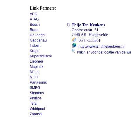
Link Partners:
AEG
ATAG
Bosch
1)
Thije Ten Keukens
Braun
Goorsestraat 31
7496 AB Hengevelde
DeLonghi
Gaggenau
054-7333561
Indesit
http://www.tenthijekeukens.nl
Krups
Klik hier voor de locatie van de wi
Kupersbuschi
Liebherr
Magimix
Miele
NEFF
Panasonic
SMEG
Siemens
Phillips
Tefal
Whirlpool
Zanussi