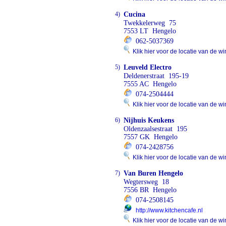
4)
Cucina
Twekkelerweg 75
7553 LT Hengelo
062-5037369
Klik hier voor de locatie van de wi
5)
Leuveld Electro
Deldenerstraat 195-19
7555 AC Hengelo
074-2504444
Klik hier voor de locatie van de wi
6)
Nijhuis Keukens
Oldenzaalsestraat 195
7557 GK Hengelo
074-2428756
Klik hier voor de locatie van de wi
7)
Van Buren Hengelo
Wegtersweg 18
7556 BR Hengelo
074-2508145
http://www.kitchencafe.nl
Klik hier voor de locatie van de wi