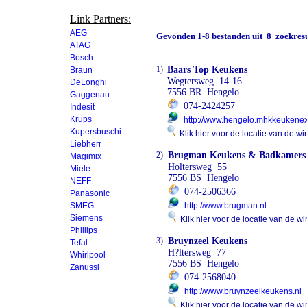
Link Partners:
AEG
Gevonden
1-8
bestanden uit
8
zoekresu
ATAG
Bosch
1)
Baars Top Keukens
Braun
Wegtersweg 14-16
DeLonghi
7556 BR Hengelo
Gaggenau
074-2424257
Indesit
Krups
http://www.hengelo.mhkkeukenex
Kupersbuschi
Klik hier voor de locatie van de wi
Liebherr
2)
Brugman Keukens & Badkamers
Magimix
Holtersweg 55
Miele
7556 BS Hengelo
NEFF
074-2506366
Panasonic
SMEG
http://www.brugman.nl
Siemens
Klik hier voor de locatie van de wi
Phillips
3)
Bruynzeel Keukens
Tefal
H?ltersweg 77
Whirlpool
7556 BS Hengelo
Zanussi
074-2568040
http://www.bruynzeelkeukens.nl
Klik hier voor de locatie van de wi