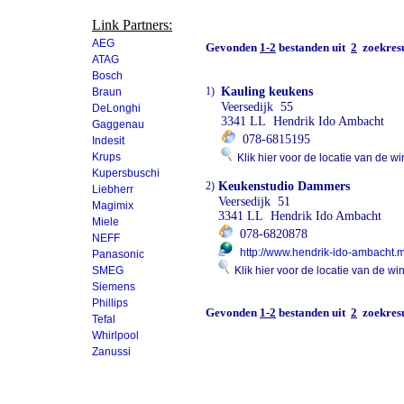
Link Partners:
AEG
Gevonden
1-2
bestanden uit
2
zoekresu
ATAG
Bosch
1)
Kauling keukens
Braun
Veersedijk 55
DeLonghi
3341 LL Hendrik Ido Ambacht
Gaggenau
078-6815195
Indesit
Krups
Klik hier voor de locatie van de wi
Kupersbuschi
2)
Keukenstudio Dammers
Liebherr
Veersedijk 51
Magimix
3341 LL Hendrik Ido Ambacht
Miele
078-6820878
NEFF
http://www.hendrik-ido-ambacht.
Panasonic
SMEG
Klik hier voor de locatie van de wi
Siemens
Phillips
Gevonden
1-2
bestanden uit
2
zoekresu
Tefal
Whirlpool
Zanussi