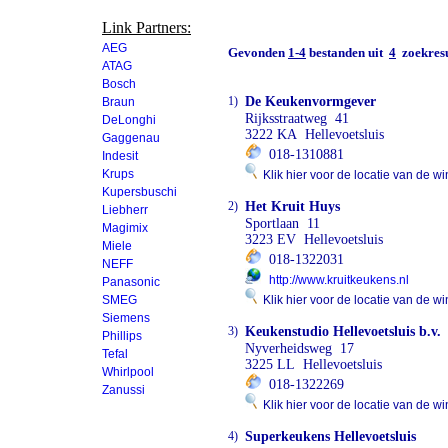
Link Partners:
AEG
Gevonden
1-4
bestanden uit
4
zoekresu
ATAG
Bosch
1)
De Keukenvormgever
Braun
Rijksstraatweg 41
DeLonghi
3222 KA Hellevoetsluis
Gaggenau
018-1310881
Indesit
Krups
Klik hier voor de locatie van de wi
Kupersbuschi
2)
Het Kruit Huys
Liebherr
Sportlaan 11
Magimix
3223 EV Hellevoetsluis
Miele
018-1322031
NEFF
http://www.kruitkeukens.nl
Panasonic
SMEG
Klik hier voor de locatie van de wi
Siemens
3)
Keukenstudio Hellevoetsluis b.v.
Phillips
Nyverheidsweg 17
Tefal
3225 LL Hellevoetsluis
Whirlpool
018-1322269
Zanussi
Klik hier voor de locatie van de wi
4)
Superkeukens Hellevoetsluis