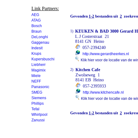
Link Partners:
AEG
Gevonden
1-2
bestanden uit
2
zoekresu
ATAG
Bosch
1)
KEUKEN & BAD 3000 Gerard He
Braun
L.J Costerstraat 21
DeLonghi
8141 GN Heino
Gaggenau
057-2394240
Indesit
Krups
http://www.gerardheerkes.nl
Kupersbuschi
Klik hier voor de locatie van de wi
Liebherr
2)
Kitchen Cafe
Magimix
Zwolseweg 1
Miele
8141 EB Heino
NEFF
057-2395933
Panasonic
SMEG
http://www.kitchencafe.nl
Siemens
Klik hier voor de locatie van de wi
Phillips
Tefal
Gevonden
1-2
bestanden uit
2
zoekresu
Whirlpool
Zanussi