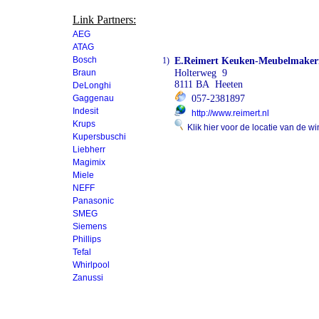
Link Partners:
AEG
ATAG
Bosch
1)
E.Reimert Keuken-Meubelmaker
Braun
Holterweg 9
8111 BA Heeten
DeLonghi
Gaggenau
057-2381897
Indesit
http://www.reimert.nl
Krups
Klik hier voor de locatie van de wi
Kupersbuschi
Liebherr
Magimix
Miele
NEFF
Panasonic
SMEG
Siemens
Phillips
Tefal
Whirlpool
Zanussi