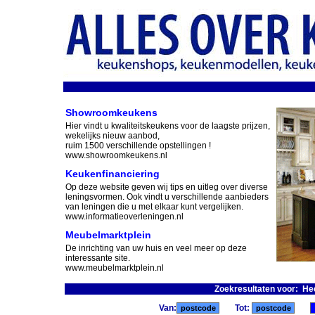
Showroomkeukens
Hier vindt u kwaliteitskeukens voor de laagste prijzen,
wekelijks nieuw aanbod,
ruim 1500 verschillende opstellingen !
www.showroomkeukens.nl
Keukenfinanciering
Op deze website geven wij tips en uitleg over diverse
leningsvormen. Ook vindt u verschillende aanbieders
van leningen die u met elkaar kunt vergelijken.
www.informatieoverleningen.nl
Meubelmarktplein
De inrichting van uw huis en veel meer op deze
interessante site.
www.meubelmarktplein.nl
Zoekresultaten voor: H
Van:
Tot: