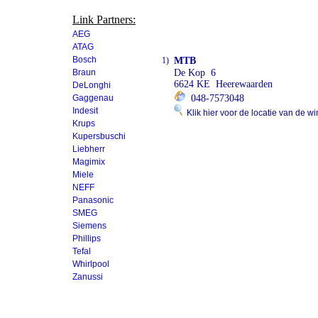
Link Partners:
AEG
ATAG
Bosch
1)
MTB
Braun
De Kop 6
6624 KE Heerewaarden
DeLonghi
Gaggenau
048-7573048
Indesit
Klik hier voor de locatie van de wi
Krups
Kupersbuschi
Liebherr
Magimix
Miele
NEFF
Panasonic
SMEG
Siemens
Phillips
Tefal
Whirlpool
Zanussi